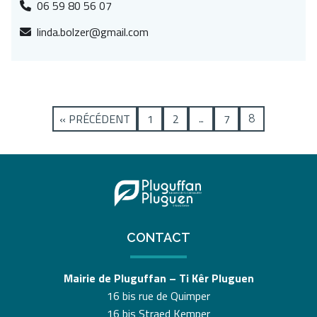
06 59 80 56 07
linda.bolzer@gmail.com
« PRÉCÉDENT
1
2
7
…
8
CONTACT
Mairie de Pluguffan – Ti Kêr Pluguen
16 bis rue de Quimper
16 bis Straed Kemper