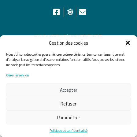
HORAIRES D’OUVERTURE
Gestion des cookies
Du lundi au vendredi de 8h30 à 12h30 et de 13h30 à
Nous utilisons des cookies pour améliorer votre expérience. Leur consentement permet
17h30, le samedi de 10h00 à 12h00
d'analyser la navigation et d'assurer certaines fonctionnalités. Vous pouvez les refuser,
mais cela peut limiter certaines options.
Accueil
Accessibilité
Plan du site
Gérer les services
Mentions légales
Confidentialité
Données
Accepter
personnelles
Refuser
Fait avec ♡ en Bretagne par
Breizh tandem
Paramétrer
Politique de confidentialité