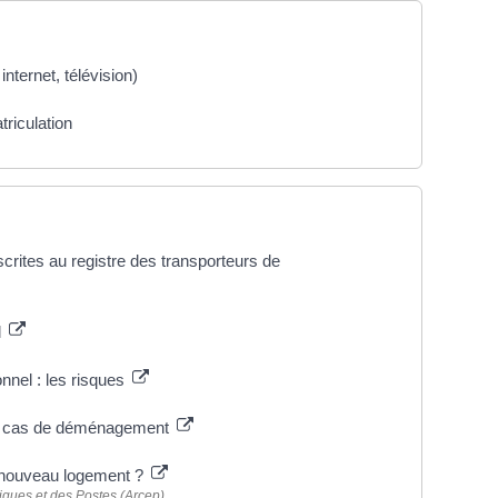
nternet, télévision)
triculation
crites au registre des transporteurs de
l
nnel : les risques
en cas de déménagement
 nouveau logement ?
iques et des Postes (Arcep)