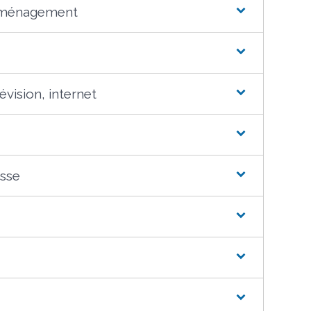
déménagement
évision, internet
esse