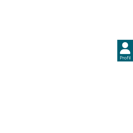
Profil
Profil