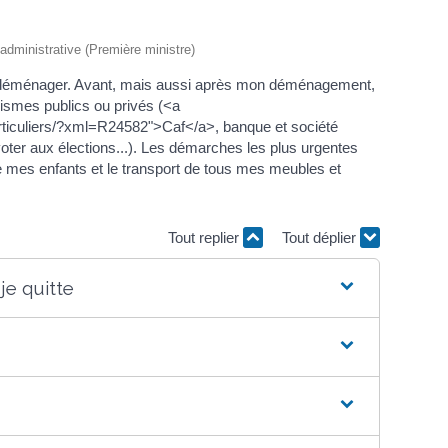
t administrative (Première ministre)
ôt déménager. Avant, mais aussi après mon déménagement,
ismes publics ou privés (<a
articuliers/?xml=R24582">Caf</a>, banque et société
 voter aux élections...). Les démarches les plus urgentes
de mes enfants et le transport de tous mes meubles et
Tout replier
Tout déplier
e quitte