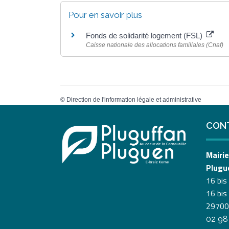
Pour en savoir plus
Fonds de solidarité logement (FSL)
Caisse nationale des allocations familiales (Cnaf)
©
Direction de l'information légale et administrative
CON
Mairie
Plugu
16 bis
16 bis
29700
02 98