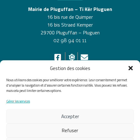
Mairie de Pluguffan – Ti Kêr Pluguen
16 bis rue de Quimper
16 bis Straed Kemper
29700 Pluguffan – Pluguen
02 98 94 01 11
Gestion des cookies
Nous utilisons des cookies pour améliorer votre expérience. Leur consentement permet
HORAIRES D’OUVERTURE
d'analyser la navigation et d'assurer certaines fonctionnalités. Vous pouvez les refuser,
mais cela peut limiter certaines options.
Du lundi au vendredi de 8h30 à 12h30 et de 13h30 à
Gérer les services
17h30, le samedi de 10h00 à 12h00
Accepter
Accueil
Accessibilité
Plan du site
Mentions légales
Confidentialité
Données
Refuser
personnelles