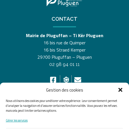
CONTACT
Mairie de Pluguffan – Ti Kêr Pluguen
16 bis rue de Quimper
16 bis Straed Kemper
29700 Pluguffan – Pluguen
02 98 94 01 11
Gestion des cookies
Nous utilisons des cookies pour améliorer votre expérience. Leur consentement permet
HORAIRES D’OUVERTURE
d'analyser la navigation et d'assurer certaines fonctionnalités. Vous pouvez les refuser,
mais cela peut limiter certaines options.
Du lundi au vendredi de 8h30 à 12h30 et de 13h30 à
Gérer les services
17h30, le samedi de 10h00 à 12h00