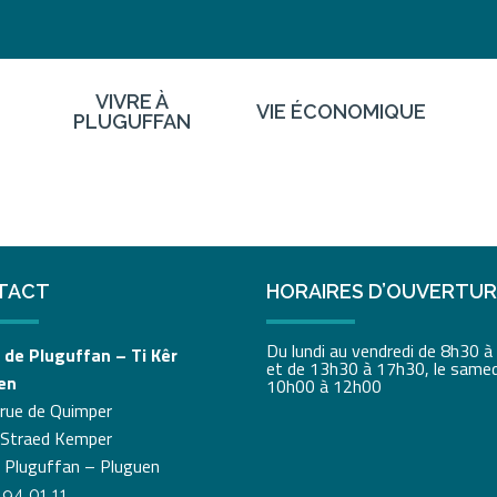
VIVRE À
VIE ÉCONOMIQUE
PLUGUFFAN
TACT
HORAIRES D’OUVERTU
Du lundi au vendredi de 8h30 
 de Pluguffan – Ti Kêr
et de 13h30 à 17h30, le samed
en
10h00 à 12h00
 rue de Quimper
 Straed Kemper
 Pluguffan – Pluguen
 94 01 11