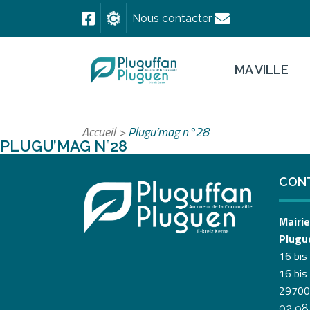
Nous contacter
MA VILLE
Accueil
>
Plugu’mag n°28
PLUGU’MAG N°28
CON
Mairie
Plugu
16 bis
16 bis
29700
02 98