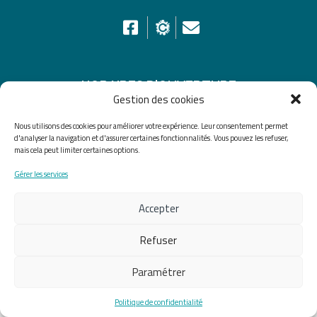
HORAIRES D’OUVERTURE
Gestion des cookies
Du lundi au vendredi de 8h30 à 12h30 et de 13h30 à
Nous utilisons des cookies pour améliorer votre expérience. Leur consentement permet
17h30, le samedi de 10h00 à 12h00
d'analyser la navigation et d'assurer certaines fonctionnalités. Vous pouvez les refuser,
mais cela peut limiter certaines options.
Accueil
Accessibilité
Plan du site
Gérer les services
Mentions légales
Confidentialité
Données
Accepter
personnelles
Refuser
Fait avec ♡ en Bretagne par
Breizh tandem
Paramétrer
Politique de confidentialité