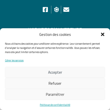
HORAIRES D’OUVERTURE
Gestion des cookies
Du lundi au vendredi de 8h30 à 12h30 et de 13h30 à
Nous utilisons des cookies pour améliorer votre expérience. Leur consentement permet
17h30, le samedi de 10h00 à 12h00
d'analyser la navigation et d'assurer certaines fonctionnalités. Vous pouvez les refuser,
mais cela peut limiter certaines options.
Accueil
Accessibilité
Plan du site
Gérer les services
Mentions légales
Confidentialité
Données
Accepter
personnelles
Refuser
Fait avec ♡ en Bretagne par
Breizh tandem
Paramétrer
Politique de confidentialité