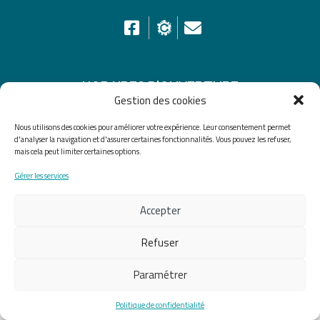
HORAIRES D’OUVERTURE
Gestion des cookies
Du lundi au vendredi de 8h30 à 12h30 et de 13h30 à
Nous utilisons des cookies pour améliorer votre expérience. Leur consentement permet
17h30, le samedi de 10h00 à 12h00
d'analyser la navigation et d'assurer certaines fonctionnalités. Vous pouvez les refuser,
mais cela peut limiter certaines options.
Accueil
Accessibilité
Plan du site
Gérer les services
Mentions légales
Confidentialité
Données
Accepter
personnelles
Refuser
Fait avec ♡ en Bretagne par
Breizh tandem
Paramétrer
Politique de confidentialité