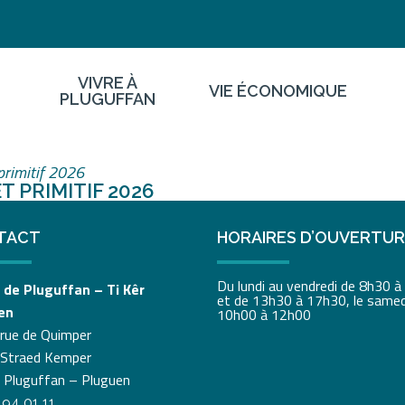
VIVRE À
VIE ÉCONOMIQUE
PLUGUFFAN
primitif 2026
 PRIMITIF 2026
TACT
HORAIRES D’OUVERTU
Du lundi au vendredi de 8h30 
 de Pluguffan – Ti Kêr
et de 13h30 à 17h30, le samed
en
10h00 à 12h00
 rue de Quimper
 Straed Kemper
 Pluguffan – Pluguen
 94 01 11