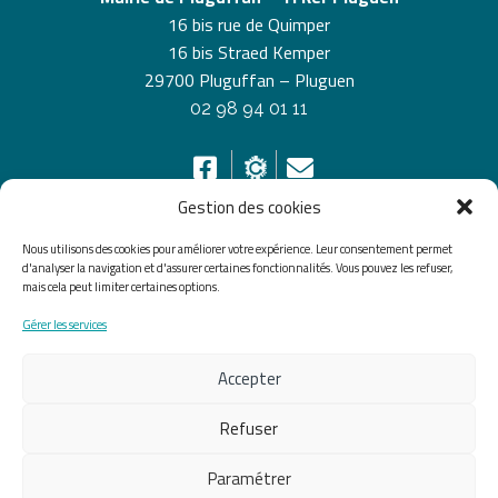
16 bis rue de Quimper
16 bis Straed Kemper
29700 Pluguffan – Pluguen
02 98 94 01 11
Gestion des cookies
Nous utilisons des cookies pour améliorer votre expérience. Leur consentement permet
HORAIRES D’OUVERTURE
d'analyser la navigation et d'assurer certaines fonctionnalités. Vous pouvez les refuser,
mais cela peut limiter certaines options.
Du lundi au vendredi de 8h30 à 12h30 et de 13h30 à
Gérer les services
17h30, le samedi de 10h00 à 12h00
Accepter
Accueil
Accessibilité
Plan du site
Mentions légales
Confidentialité
Données
Refuser
personnelles
Paramétrer