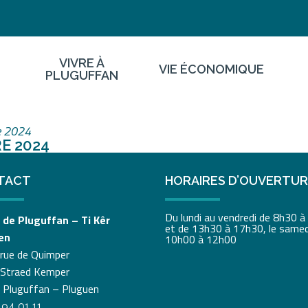
VIVRE À
VIE ÉCONOMIQUE
PLUGUFFAN
re 2024
E 2024
TACT
HORAIRES D’OUVERTU
Du lundi au vendredi de 8h30 
 de Pluguffan – Ti Kêr
et de 13h30 à 17h30, le samed
en
10h00 à 12h00
 rue de Quimper
 Straed Kemper
 Pluguffan – Pluguen
 94 01 11