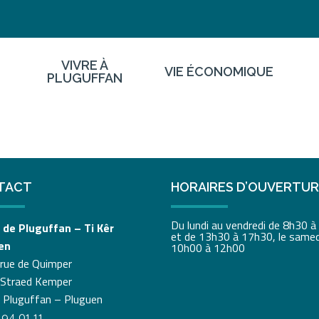
VIVRE À
VIE ÉCONOMIQUE
PLUGUFFAN
TACT
HORAIRES D’OUVERTU
Du lundi au vendredi de 8h30 
 de Pluguffan – Ti Kêr
et de 13h30 à 17h30, le samed
en
10h00 à 12h00
 rue de Quimper
 Straed Kemper
 Pluguffan – Pluguen
 94 01 11