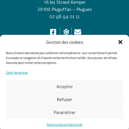
16 bis Straed Kemper
29700 Pluguffan – Pluguen
02 98 94 01 11
Gestion des cookies
Nous utilisons des cookies pour améliorer votre expérience. Leur consentement permet
HORAIRES D’OUVERTURE
d'analyser la navigation et d'assurer certaines fonctionnalités. Vous pouvez les refuser,
mais cela peut limiter certaines options.
Du lundi au vendredi de 8h30 à 12h30 et de 13h30 à
Gérer les services
17h30, le samedi de 10h00 à 12h00
Accepter
Accueil
Accessibilité
Plan du site
Mentions légales
Confidentialité
Données
Refuser
personnelles
Paramétrer
Fait avec ♡ en Bretagne par
Breizh tandem
Politique de confidentialité