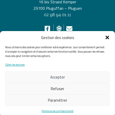
16 bis Straed Kemper
29700 Pluguffan – Pluguen
02 98 94 01 11
Gestion des cookies
Nous utilisons des cookies pour améliorer votre expérience. Leur consentement permet
HORAIRES D’OUVERTURE
d'analyser la navigation et d'assurer certaines fonctionnalités. Vous pouvez les refuser,
mais cela peut limiter certaines options.
Du lundi au vendredi de 8h30 à 12h30 et de 13h30 à
Gérer les services
17h30, le samedi de 10h00 à 12h00
Accepter
Accueil
Accessibilité
Plan du site
Mentions légales
Confidentialité
Données
Refuser
personnelles
Paramétrer
Fait avec ♡ en Bretagne par
Breizh tandem
Politique de confidentialité