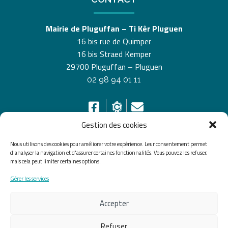
Mairie de Pluguffan – Ti Kêr Pluguen
16 bis rue de Quimper
16 bis Straed Kemper
29700 Pluguffan – Pluguen
02 98 94 01 11
Gestion des cookies
Nous utilisons des cookies pour améliorer votre expérience. Leur consentement permet
HORAIRES D’OUVERTURE
d'analyser la navigation et d'assurer certaines fonctionnalités. Vous pouvez les refuser,
mais cela peut limiter certaines options.
Du lundi au vendredi de 8h30 à 12h30 et de 13h30 à
Gérer les services
17h30, le samedi de 10h00 à 12h00
Accepter
Accueil
Accessibilité
Plan du site
Mentions légales
Confidentialité
Données
Refuser