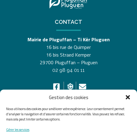
CONTACT
Mairie de Pluguffan – Ti Kêr Pluguen
16 bis rue de Quimper
16 bis Straed Kemper
29700 Pluguffan – Pluguen
02 98 94 01 11
Gestion des cookies
Nous utilisons des cookies pour améliorer votre expérience. Leur consentement permet
HORAIRES D’OUVERTURE
d'analyser la navigation et d'assurer certaines fonctionnalités. Vous pouvez les refuser,
mais cela peut limiter certaines options.
Du lundi au vendredi de 8h30 à 12h30 et de 13h30 à
Gérer les services
17h30, le samedi de 10h00 à 12h00