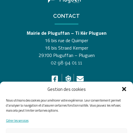
CONTACT
Mairie de Pluguffan – Ti Kêr Pluguen
16 bis rue de Quimper
16 bis Straed Kemper
29700 Pluguffan – Pluguen
02 98 94 01 11
Gestion des cookies
Nous utilisons des cookies pour améliorer votre expérience. Leur consentement permet
HORAIRES D’OUVERTURE
d'analyser la navigation et d'assurer certaines fonctionnalités. Vous pouvez les refuser,
mais cela peut limiter certaines options.
Du lundi au vendredi de 8h30 à 12h30 et de 13h30 à
Gérer les services
17h30, le samedi de 10h00 à 12h00