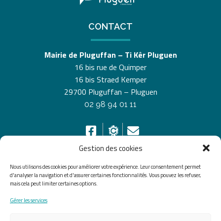
CONTACT
Mairie de Pluguffan – Ti Kêr Pluguen
16 bis rue de Quimper
16 bis Straed Kemper
29700 Pluguffan – Pluguen
02 98 94 01 11
Gestion des cookies
Nous utilisons des cookies pour améliorer votre expérience. Leur consentement permet
HORAIRES D’OUVERTURE
d'analyser la navigation et d'assurer certaines fonctionnalités. Vous pouvez les refuser,
mais cela peut limiter certaines options.
Du lundi au vendredi de 8h30 à 12h30 et de 13h30 à
Gérer les services
17h30, le samedi de 10h00 à 12h00