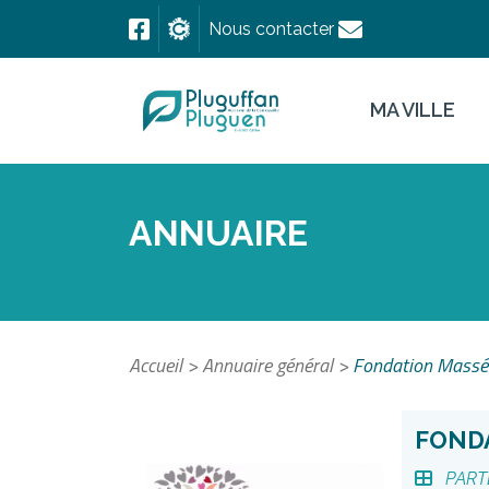
Nous contacter
MA VILLE
ANNUAIRE
Accueil
>
Annuaire général
>
Fondation Massé-
FOND
PART