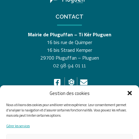
CONTACT
Mairie de Pluguffan – Ti Kêr Pluguen
16 bis rue de Quimper
16 bis Straed Kemper
29700 Pluguffan – Pluguen
02 98 94 01 11
Gestion des cookies
Nous utilisons des cookies pour améliorer votre expérience. Leur consentement permet
HORAIRES D’OUVERTURE
d'analyser la navigation et d'assurer certaines fonctionnalités. Vous pouvez les refuser,
mais cela peut limiter certaines options.
Du lundi au vendredi de 8h30 à 12h30 et de 13h30 à
Gérer les services
17h30, le samedi de 10h00 à 12h00