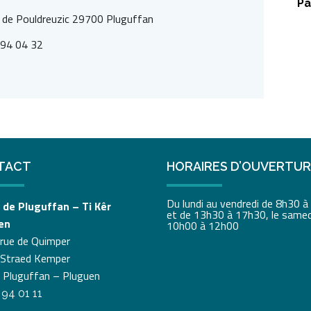
Pa
 de Pouldreuzic 29700 Pluguffan
 94 04 32
TACT
HORAIRES D’OUVERTU
Du lundi au vendredi de 8h30 
 de Pluguffan – Ti Kêr
et de 13h30 à 17h30, le samed
en
10h00 à 12h00
 rue de Quimper
 Straed Kemper
 Pluguffan – Pluguen
 94 01 11