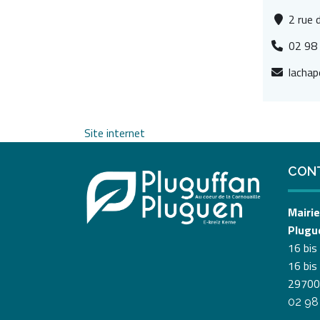
2 rue 
02 98
lachap
Site internet
CON
Mairie
Plugu
16 bis
16 bis
29700
02 98