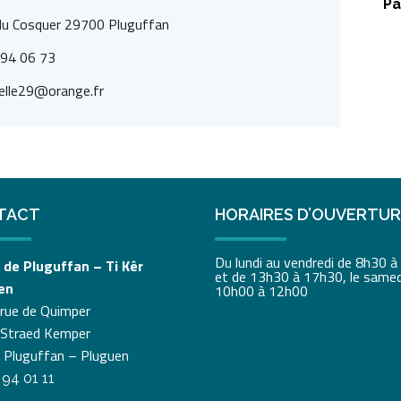
Pa
du Cosquer 29700 Pluguffan
 94 06 73
elle29@orange.fr
TACT
HORAIRES D’OUVERTU
Du lundi au vendredi de 8h30 
 de Pluguffan – Ti Kêr
et de 13h30 à 17h30, le samed
en
10h00 à 12h00
 rue de Quimper
 Straed Kemper
 Pluguffan – Pluguen
 94 01 11