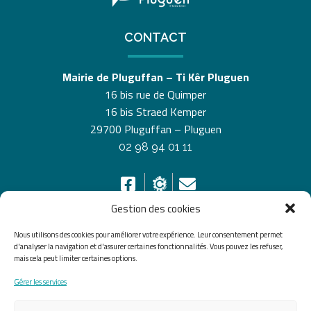
CONTACT
Mairie de Pluguffan – Ti Kêr Pluguen
16 bis rue de Quimper
16 bis Straed Kemper
29700 Pluguffan – Pluguen
02 98 94 01 11
Gestion des cookies
Nous utilisons des cookies pour améliorer votre expérience. Leur consentement permet
HORAIRES D’OUVERTURE
d'analyser la navigation et d'assurer certaines fonctionnalités. Vous pouvez les refuser,
mais cela peut limiter certaines options.
Du lundi au vendredi de 8h30 à 12h30 et de 13h30 à
Gérer les services
17h30, le samedi de 10h00 à 12h00