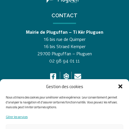
CONTACT
Mairie de Pluguffan – Ti Kêr Pluguen
16 bis rue de Quimper
16 bis Straed Kemper
29700 Pluguffan – Pluguen
02 98 94 01 11
Gestion des cookies
Nous utilisons des cookies pour améliorer votre expérience. Leur consentement permet
HORAIRES D’OUVERTURE
d'analyser la navigation et d'assurer certaines fonctionnalités. Vous pouvez les refuser,
mais cela peut limiter certaines options.
Du lundi au vendredi de 8h30 à 12h30 et de 13h30 à
Gérer les services
17h30, le samedi de 10h00 à 12h00