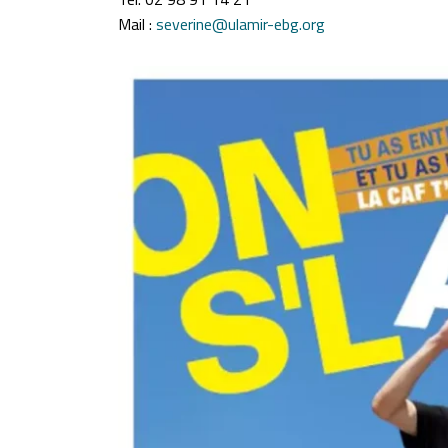
Mail :
severine@ulamir-ebg.org