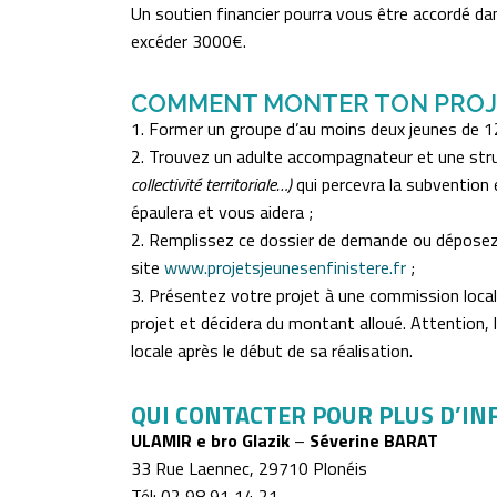
Un soutien financier pourra vous être accordé dan
excéder 3000€.
COMMENT MONTER TON PROJ
1. Former un groupe d’au moins deux jeunes de 1
2. Trouvez un adulte accompagnateur et une str
collectivité territoriale…)
qui percevra la subvention
épaulera et vous aidera ;
2. Remplissez ce dossier de demande ou déposez
site
www.projetsjeunesenfinistere.fr
;
3. Présentez votre projet à une commission local
projet et décidera du montant alloué. Attention, 
locale après le début de sa réalisation.
QUI CONTACTER POUR PLUS D’IN
ULAMIR e bro Glazik
–
Séverine BARAT
33 Rue Laennec, 29710 Plonéis
Tél: 02 98 91 14 21