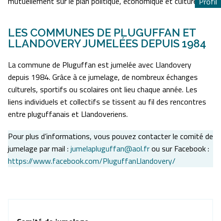
mutuellement sur le plan politique, économique et culturel.
Profil
Profil
LES COMMUNES DE PLUGUFFAN ET
LLANDOVERY JUMELÉES DEPUIS 1984
La commune de Pluguffan est jumelée avec Llandovery
depuis 1984. Grâce à ce jumelage, de nombreux échanges
culturels, sportifs ou scolaires ont lieu chaque année. Les
liens individuels et collectifs se tissent au fil des rencontres
entre pluguffanais et Llandoveriens.
Pour plus d’informations, vous pouvez contacter le comité de
jumelage par mail :
jumelapluguffan@aol.fr
ou sur Facebook :
https://www.facebook.com/PluguffanLlandovery/