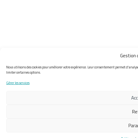
Gestion 
Nous utilisons des cookies pour améliorer votre expérience. Leur consentement permet d'analyser 
limiter certaines options.
Gérer les services
Acc
Re
Para