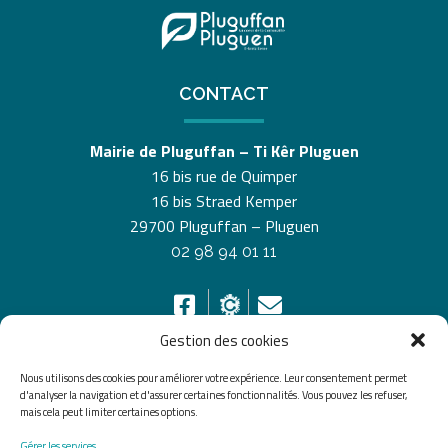
CONTACT
Mairie de Pluguffan – Ti Kêr Pluguen
16 bis rue de Quimper
16 bis Straed Kemper
29700 Pluguffan – Pluguen
02 98 94 01 11
Gestion des cookies
Nous utilisons des cookies pour améliorer votre expérience. Leur consentement permet
HORAIRES D’OUVERTURE
d'analyser la navigation et d'assurer certaines fonctionnalités. Vous pouvez les refuser,
mais cela peut limiter certaines options.
Du lundi au vendredi de 8h30 à 12h30 et de 13h30 à
Gérer les services