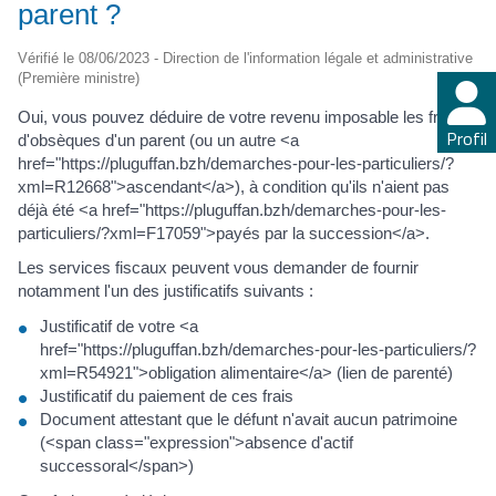
parent ?
Vérifié le 08/06/2023 - Direction de l'information légale et administrative
(Première ministre)
Oui, vous pouvez déduire de votre revenu imposable les frais
Profil
d'obsèques d'un parent (ou un autre <a
href="https://pluguffan.bzh/demarches-pour-les-particuliers/?
xml=R12668">ascendant</a>), à condition qu'ils n'aient pas
déjà été <a href="https://pluguffan.bzh/demarches-pour-les-
particuliers/?xml=F17059">payés par la succession</a>.
Les services fiscaux peuvent vous demander de fournir
notamment l'un des justificatifs suivants :
Justificatif de votre <a
href="https://pluguffan.bzh/demarches-pour-les-particuliers/?
xml=R54921">obligation alimentaire</a> (lien de parenté)
Justificatif du paiement de ces frais
Document attestant que le défunt n'avait aucun patrimoine
(<span class="expression">absence d'actif
successoral</span>)