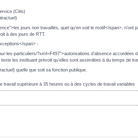
rvice (Citis)
tractuel)
ce">les jours non travaillés, quel qu'en soit le motif</span>, n'on
roit à des jours de RTT.
exceptions</span> :
our-les-particuliers/?xml=F497">autorisations d'absence accordées da
texte les instituant prévoit qu'elles sont assimilées à du temps de trava
actuel) quelle que soit sa fonction publique.
ravail supérieure à 35 heures ou à des cycles de travail variables