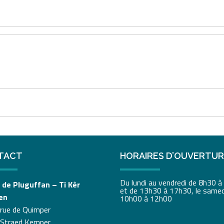
TACT
HORAIRES D’OUVERTU
Du lundi au vendredi de 8h30 
 de Pluguffan – Ti Kêr
et de 13h30 à 17h30, le samed
en
10h00 à 12h00
 rue de Quimper
 Straed Kemper