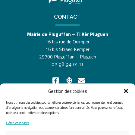
CONTACT
Mairie de Pluguffan – Ti Kêr Pluguen
16 bis rue de Quimper
16 bis Straed Kemper
29700 Pluguffan – Pluguen
02 98 94 01 11
Gestion des cookies
Nous utilisons des cookies pour améliorer votre expérience. Leur consentement permet
HORAIRES D’OUVERTURE
d'analyser la navigation et d'assurer certaines fonctionnalités. Vous pouvez les refuser,
mais cela peut limiter certaines options.
Du lundi au vendredi de 8h30 à 12h30 et de 13h30 à
Gérer les services
17h30, le samedi de 10h00 à 12h00