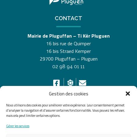
CONTACT
Mairie de Pluguffan – Ti Kêr Pluguen
16 bis rue de Quimper
16 bis Straed Kemper
29700 Pluguffan – Pluguen
02 98 94 01 11
Gestion des cookies
Nous utilisons des cookies pour améliorer votre expérience. Leur consentement permet
HORAIRES D’OUVERTURE
d'analyser la navigation et d'assurer certaines fonctionnalités. Vous pouvez les refuser,
mais cela peut limiter certaines options.
Du lundi au vendredi de 8h30 à 12h30 et de 13h30 à
Gérer les services
17h30, le samedi de 10h00 à 12h00