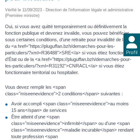
Vérifié le 11/09/2023 - Direction de l'information légale et administrative
(Première ministre)
Oui, si vous avez quitté temporairement ou définitivement la
fonction publique et devenez invalide, vous pouvez bénéficier,
sous certaines conditions, d’une retraite pour invalidité de la part
du <a href="https://pluguffan.bzh/demarches-pour-les-
Profil
particuliers/?xml=R36488">SRE</a> si vous étiez fonctionnaire
d’État ou de la <a href="https://pluguffan.bzh/demarches-pour-
les-particuliers/?xml=R31192">CNRACL</a> si vous étiez
fonctionnaire territorial ou hospitalier.
Vous devez remplir les <span
class="miseenevidence">2 conditions</span> suivantes :
Avoir accompli <span class="miseenevidence">au moins
15 ans</span> de services
Être atteint d'une <span
class="miseenevidence">infirmité</span> ou d'une <span
class="miseenevidence">maladie incurable</span> rendant
toute profession <span