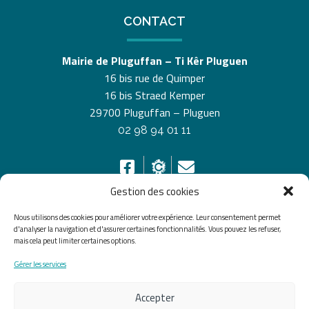
CONTACT
Mairie de Pluguffan – Ti Kêr Pluguen
16 bis rue de Quimper
16 bis Straed Kemper
29700 Pluguffan – Pluguen
02 98 94 01 11
Gestion des cookies
Nous utilisons des cookies pour améliorer votre expérience. Leur consentement permet
HORAIRES D’OUVERTURE
d'analyser la navigation et d'assurer certaines fonctionnalités. Vous pouvez les refuser,
mais cela peut limiter certaines options.
Du lundi au vendredi de 8h30 à 12h30 et de 13h30 à
Gérer les services
17h30, le samedi de 10h00 à 12h00
Accepter
Accueil
Accessibilité
Plan du site