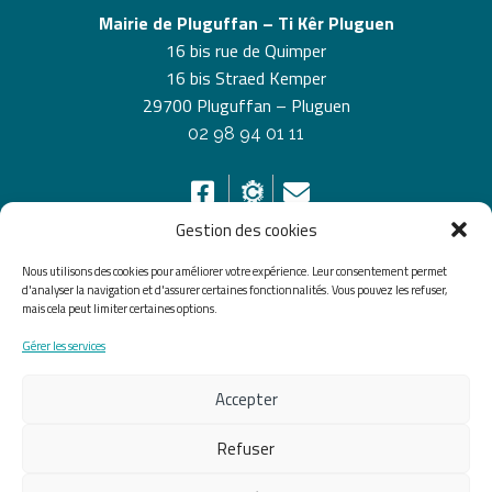
Mairie de Pluguffan – Ti Kêr Pluguen
16 bis rue de Quimper
16 bis Straed Kemper
29700 Pluguffan – Pluguen
02 98 94 01 11
Gestion des cookies
Nous utilisons des cookies pour améliorer votre expérience. Leur consentement permet
HORAIRES D’OUVERTURE
d'analyser la navigation et d'assurer certaines fonctionnalités. Vous pouvez les refuser,
mais cela peut limiter certaines options.
Du lundi au vendredi de 8h30 à 12h30 et de 13h30 à
Gérer les services
17h30, le samedi de 10h00 à 12h00
Accepter
Accueil
Accessibilité
Plan du site
Mentions légales
Confidentialité
Données
Refuser
personnelles