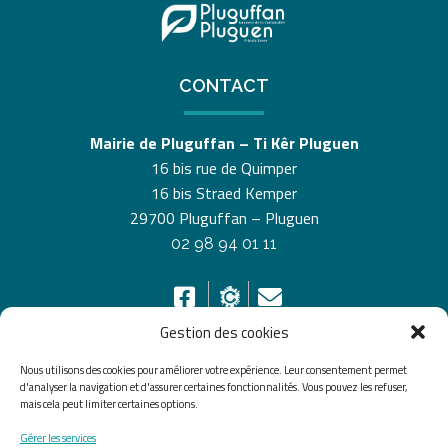
CONTACT
Mairie de Pluguffan – Ti Kêr Pluguen
16 bis rue de Quimper
16 bis Straed Kemper
29700 Pluguffan – Pluguen
02 98 94 01 11
Gestion des cookies
Nous utilisons des cookies pour améliorer votre expérience. Leur consentement permet
HORAIRES D’OUVERTURE
d'analyser la navigation et d'assurer certaines fonctionnalités. Vous pouvez les refuser,
mais cela peut limiter certaines options.
Du lundi au vendredi de 8h30 à 12h30 et de 13h30 à
Gérer les services