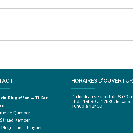
TACT
HORAIRES D’OUVERTU
Du lundi au vendredi de 8h30 
 de Pluguffan – Ti Kêr
et de 13h30 à 17h30, le samed
en
10h00 à 12h00
 rue de Quimper
 Straed Kemper
 Pluguffan – Pluguen