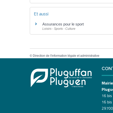
Et aussi
Assurances pour le sport
Loisirs - Sports - Culture
©
Direction de l'information légale et administrative
CON
Mairie
Plugu
16 bis
16 bis
29700