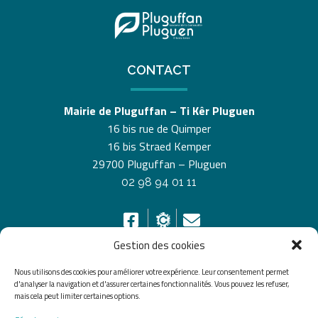
CONTACT
Mairie de Pluguffan – Ti Kêr Pluguen
16 bis rue de Quimper
16 bis Straed Kemper
29700 Pluguffan – Pluguen
02 98 94 01 11
Gestion des cookies
Nous utilisons des cookies pour améliorer votre expérience. Leur consentement permet
HORAIRES D’OUVERTURE
d'analyser la navigation et d'assurer certaines fonctionnalités. Vous pouvez les refuser,
mais cela peut limiter certaines options.
Du lundi au vendredi de 8h30 à 12h30 et de 13h30 à