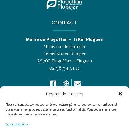
CONTACT
Mairie de Pluguffan – Ti Kêr Pluguen
16 bis rue de Quimper
16 bis Straed Kemper
29700 Pluguffan – Pluguen
02 98 94 01 11
Gestion des cookies
Nous utilisons des cookies pour améliorer votre expérience. Leur consentement permet
HORAIRES D’OUVERTURE
d'analyser la navigation et d'assurer certaines fonctionnalités. Vous pouvez les refuser,
mais cela peut limiter certaines options.
Du lundi au vendredi de 8h30 à 12h30 et de 13h30 à
Gérer les services
17h30, le samedi de 10h00 à 12h00