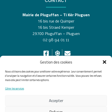
CONTACT
Mairie de Pluguffan – Ti Kêr Pluguen
16 bis rue de Quimper
16 bis Straed Kemper
29700 Pluguffan – Pluguen
02 98 94 01 11
Gestion des cookies
Nous utilisons des cookies pour améliorer votre expérience. Leur consentement permet
HORAIRES D’OUVERTURE
d'analyser la navigation et d'assurer certaines fonctionnalités. Vous pouvez les refuser,
mais cela peut limiter certaines options.
Du lundi au vendredi de 8h30 à 12h30 et de 13h30 à
Gérer les services
17h30, le samedi de 10h00 à 12h00
Accepter
Accueil
Accessibilité
Plan du site
Mentions légales
Confidentialité
Données
Refuser