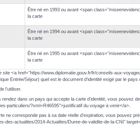
Être né en 1993 ou avant <span class="miseenevidence
la carte
Être né en 1994 ou avant <span class="miseenevidence
la carte
Être né en 1995 ou avant <span class="miseenevidence
la carte
le site <a href="https://www.diplomatie.gouv.fr/fr/conseils-aux-voyage
que Entrée/Séjour) quel est le document d’identité exigé par le pays
 l'utiliser.
 rendez dans un pays qui accepte la carte d'identité, vous pouvez d
es-particuliers/?xml=R46595">justificatif du voyage à venir</a>.
arte ne corresponde pas à sa date réelle d'expiration, vous pouvez pr
es-des-actualites/2014-Actualites/Duree-de-validite-de-la-CNI" target