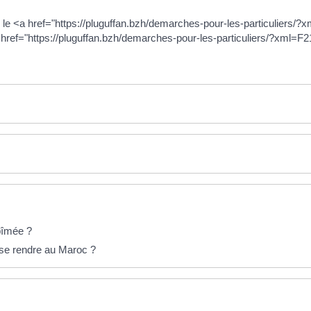
le <a href="https://pluguffan.bzh/demarches-pour-les-particuliers/
<a href="https://pluguffan.bzh/demarches-pour-les-particuliers/?xml=
bîmée ?
 se rendre au Maroc ?