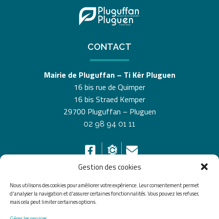
CONTACT
Mairie de Pluguffan – Ti Kêr Pluguen
16 bis rue de Quimper
16 bis Straed Kemper
29700 Pluguffan – Pluguen
02 98 94 01 11
Gestion des cookies
Nous utilisons des cookies pour améliorer votre expérience. Leur consentement permet
HORAIRES D’OUVERTURE
d'analyser la navigation et d'assurer certaines fonctionnalités. Vous pouvez les refuser,
mais cela peut limiter certaines options.
Du lundi au vendredi de 8h30 à 12h30 et de 13h30 à
Gérer les services