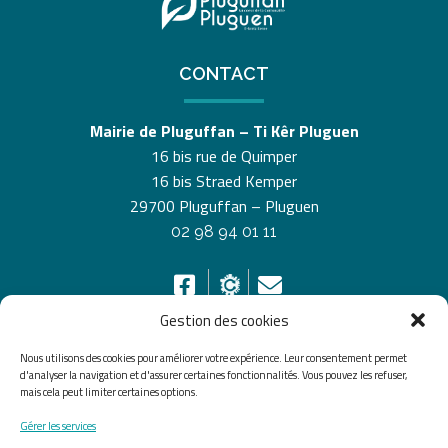
CONTACT
Mairie de Pluguffan – Ti Kêr Pluguen
16 bis rue de Quimper
16 bis Straed Kemper
29700 Pluguffan – Pluguen
02 98 94 01 11
Gestion des cookies
Nous utilisons des cookies pour améliorer votre expérience. Leur consentement permet
HORAIRES D’OUVERTURE
d'analyser la navigation et d'assurer certaines fonctionnalités. Vous pouvez les refuser,
mais cela peut limiter certaines options.
Du lundi au vendredi de 8h30 à 12h30 et de 13h30 à
Gérer les services
17h30, le samedi de 10h00 à 12h00