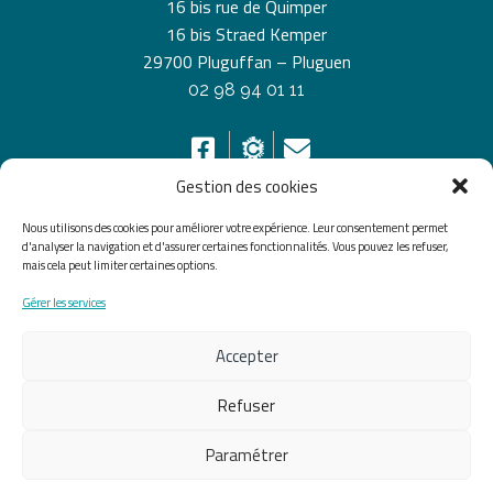
16 bis rue de Quimper
16 bis Straed Kemper
29700 Pluguffan – Pluguen
02 98 94 01 11
Gestion des cookies
Nous utilisons des cookies pour améliorer votre expérience. Leur consentement permet
HORAIRES D’OUVERTURE
d'analyser la navigation et d'assurer certaines fonctionnalités. Vous pouvez les refuser,
mais cela peut limiter certaines options.
Du lundi au vendredi de 8h30 à 12h30 et de 13h30 à
Gérer les services
17h30, le samedi de 10h00 à 12h00
Accepter
Accueil
Accessibilité
Plan du site
Mentions légales
Confidentialité
Données
Refuser
personnelles
Paramétrer
Fait avec ♡ en Bretagne par
Breizh tandem