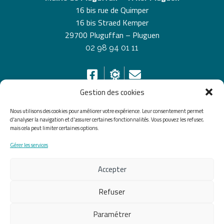
16 bis rue de Quimper
16 bis Straed Kemper
29700 Pluguffan – Pluguen
02 98 94 01 11
Gestion des cookies
Nous utilisons des cookies pour améliorer votre expérience. Leur consentement permet
HORAIRES D’OUVERTURE
d'analyser la navigation et d'assurer certaines fonctionnalités. Vous pouvez les refuser,
mais cela peut limiter certaines options.
Du lundi au vendredi de 8h30 à 12h30 et de 13h30 à
Gérer les services
17h30, le samedi de 10h00 à 12h00
Accepter
Accueil
Accessibilité
Plan du site
Mentions légales
Confidentialité
Données
Refuser
personnelles
Paramétrer