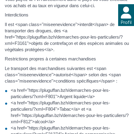
vos achats et au taux en vigueur dans celui-ci.
Interdictions
Profil
Il est <span class="miseenevidence">interdit</span> de
transporter des drogues, des <a
href="https://pluguffan.bzh/demarches-pour-les-particuliers/?
xml=F3161">objets de contrefaçon et des espèces animales ou
végétales protégées</a>.
Restrictions propres à certaines marchandises
Le transport des marchandises suivantes est <span
class="miseenevidence">autorisé</span> selon des <span
class="miseenevidence">conditions spécifiques</span> :
<a href="https://pluguffan.bzh/demarches-pour-les-
particuliers/?xml=F801">Argent liquide</a>
<a href="https://pluguffan.bzh/demarches-pour-les-
particuliers/?xml=F804">Tabac</a> et <a
href="https://pluguffan.bzh/demarches-pour-les-particuliers/?
xml=F812">alcool</a>
<a href="https://pluguffan.bzh/demarches-pour-les-