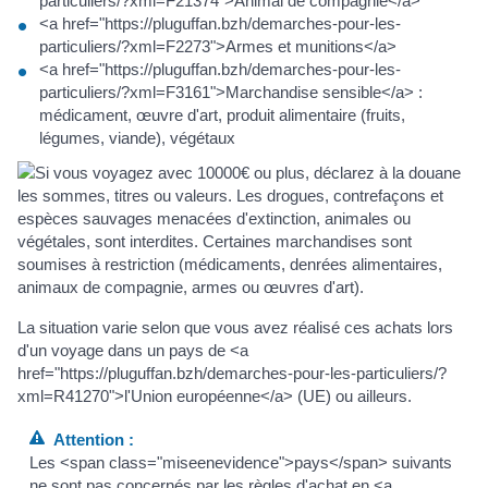
particuliers/?xml=F21374">Animal de compagnie</a>
<a href="https://pluguffan.bzh/demarches-pour-les-
particuliers/?xml=F2273">Armes et munitions</a>
<a href="https://pluguffan.bzh/demarches-pour-les-
particuliers/?xml=F3161">Marchandise sensible</a> :
médicament, œuvre d'art, produit alimentaire (fruits,
légumes, viande), végétaux
La situation varie selon que vous avez réalisé ces achats lors
d'un voyage dans un pays de <a
href="https://pluguffan.bzh/demarches-pour-les-particuliers/?
xml=R41270">l'Union européenne</a> (UE) ou ailleurs.
Attention :
Les <span class="miseenevidence">pays</span> suivants
ne sont pas concernés par les règles d'achat en <a