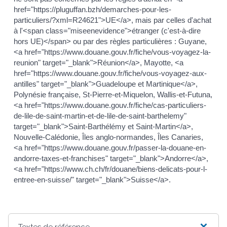
href="https://pluguffan.bzh/demarches-pour-les-
particuliers/?xml=R24621">UE</a>, mais par celles d'achat
à l'<span class="miseenevidence">étranger (c'est-à-dire
hors UE)</span> ou par des règles particulières : Guyane,
<a href="https://www.douane.gouv.fr/fiche/vous-voyagez-la-
reunion" target="_blank">Réunion</a>, Mayotte, <a
href="https://www.douane.gouv.fr/fiche/vous-voyagez-aux-
antilles" target="_blank">Guadeloupe et Martinique</a>,
Polynésie française, St-Pierre-et-Miquelon, Wallis-et-Futuna,
<a href="https://www.douane.gouv.fr/fiche/cas-particuliers-
de-lile-de-saint-martin-et-de-lile-de-saint-barthelemy"
target="_blank">Saint-Barthélémy et Saint-Martin</a>,
Nouvelle-Calédonie, Îles anglo-normandes, Îles Canaries,
<a href="https://www.douane.gouv.fr/passer-la-douane-en-
andorre-taxes-et-franchises" target="_blank">Andorre</a>,
<a href="https://www.ch.ch/fr/douane/biens-delicats-pour-l-
entree-en-suisse/" target="_blank">Suisse</a>.
Textes de référence