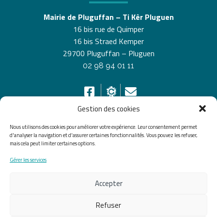
Mairie de Pluguffan – Ti Kêr Pluguen
16 bis rue de Quimper
16 bis Straed Kemper
29700 Pluguffan – Pluguen
02 98 94 01 11
Gestion des cookies
Nous utilisons des cookies pour améliorer votre expérience. Leur consentement permet
HORAIRES D’OUVERTURE
d'analyser la navigation et d'assurer certaines fonctionnalités. Vous pouvez les refuser,
mais cela peut limiter certaines options.
Du lundi au vendredi de 8h30 à 12h30 et de 13h30 à
Gérer les services
17h30, le samedi de 10h00 à 12h00
Accepter
Accueil
Accessibilité
Plan du site
Mentions légales
Confidentialité
Données
Refuser
personnelles