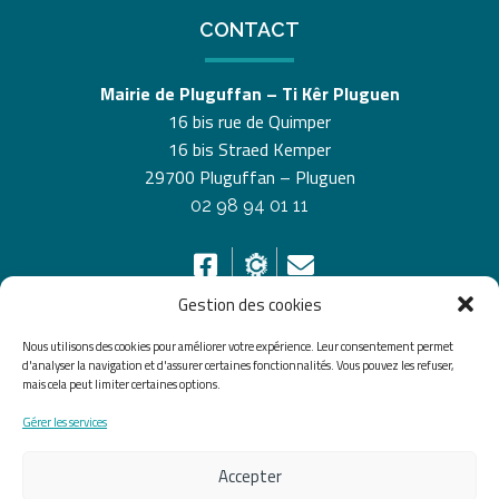
CONTACT
Mairie de Pluguffan – Ti Kêr Pluguen
16 bis rue de Quimper
16 bis Straed Kemper
29700 Pluguffan – Pluguen
02 98 94 01 11
Gestion des cookies
Nous utilisons des cookies pour améliorer votre expérience. Leur consentement permet
HORAIRES D’OUVERTURE
d'analyser la navigation et d'assurer certaines fonctionnalités. Vous pouvez les refuser,
mais cela peut limiter certaines options.
Du lundi au vendredi de 8h30 à 12h30 et de 13h30 à
Gérer les services
17h30, le samedi de 10h00 à 12h00
Accepter
Accueil
Accessibilité
Plan du site