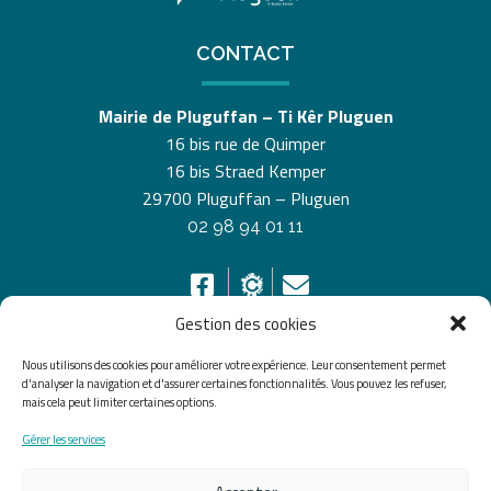
CONTACT
Mairie de Pluguffan – Ti Kêr Pluguen
16 bis rue de Quimper
16 bis Straed Kemper
29700 Pluguffan – Pluguen
02 98 94 01 11
Gestion des cookies
Nous utilisons des cookies pour améliorer votre expérience. Leur consentement permet
HORAIRES D’OUVERTURE
d'analyser la navigation et d'assurer certaines fonctionnalités. Vous pouvez les refuser,
mais cela peut limiter certaines options.
Du lundi au vendredi de 8h30 à 12h30 et de 13h30 à
Gérer les services
17h30, le samedi de 10h00 à 12h00